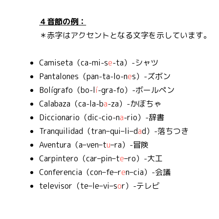
４音節の例：
＊赤字はアクセントとなる文字を示しています。
Camiseta（ca-mi-s
e
-ta）-シャツ
Pantalones（pan-ta-lo-n
e
s）-ズボン
Bolígrafo（bo-l
í
-gra-fo）-ボールペン
Calabaza（ca-la-b
a
-za）-かぼちゃ
Diccionario（dic-cio-n
a
-rio）-辞書
Tranquilidad（tran–qui–li–d
a
d）-落ちつき
Aventura（a–ven–t
u
–ra）-冒険
Carpintero（car–pin–t
e
–ro）-大工
Conferencia（con–fe–r
e
n–cia）-会議
televisor（te–le–vi–s
o
r）-テレビ