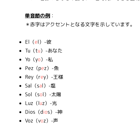
単音節の例
：
＊赤字はアクセントとなる文字を示しています。
El（
e
l）-彼
Tu（t
u
）-あなた
Yo（y
o
）-私
Pez（p
e
z）-魚
Rey（r
e
y）-王様
Sal（s
a
l）-塩
Sol（s
o
l）-太陽
Luz（l
u
z）-光
Dios（d
io
s）-神
Voz（v
o
z）-声