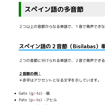
スペイン語の多音節
２つ以上の音節からなる単語で、１音で発声でき
スペイン語の２音節（Bisílabas）
２つの音節に分けられる単語で、２音で発声でき
２音節の例：
＊赤字はアクセントとなる文字を示しています。
Gato（g
a
-to）-猫
Pato（p
a
-to）-アヒル