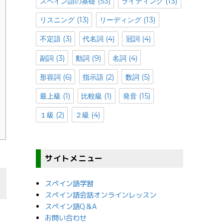
スペイン語の基礎
(53)
ライティング
(13)
リスニング
(13)
リーディング
(13)
不定語
(3)
代名詞
(4)
冠詞
(4)
副詞
(3)
動詞
(9)
名詞
(4)
形容詞
(6)
指示語
(2)
数詞
(5)
最上級
(1)
比較級
(1)
発音
(15)
１級
(2)
２級
(4)
サイトメニュー
スペイン語学習
スペイン語会話オンラインレッスン
スペイン語Q＆A
お問い合わせ