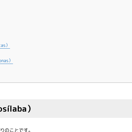
as）
nas）
ílaba）
切りのことです。