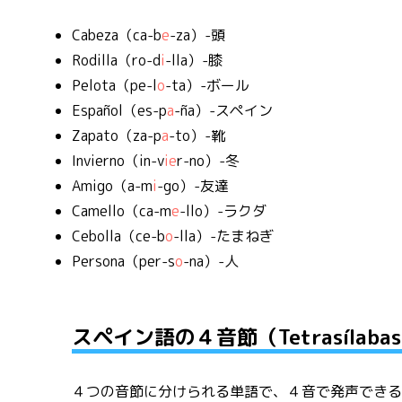
Cabeza（ca-b
e
-za）-頭
Rodilla（ro-d
i
-lla）-膝
Pelota（pe-l
o
-ta）-ボール
Español（es-p
a
-ña）-スペイン
Zapato（za-p
a
-to）-靴
Invierno（in-v
ie
r-no）-冬
Amigo（a-m
i
-go）-友達
Camello（ca-m
e
-llo）-ラクダ
Cebolla（ce-b
o
-lla）-たまねぎ
Persona（per-s
o
-na）-人
スペイン語の４音節（Tetrasílaba
４つの音節に分けられる単語で、４音で発声でき