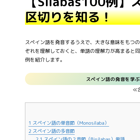
【Sílabas100
区切りを知る！
スペイン語を発音するうえで、大きな意味をもつ
ぞれを理解しておくと、単語の理解力が高まると
例を紹介します。
スペイン語の発音を学ぶ
≪
1
スペイン語の単音節（Monosílaba）
2
スペイン語の多音節
2.1
スペイン語の２音節（Bisílabas）単語