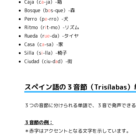
Caja（c
a
-ja）-箱
Bosque（b
o
s-que）-森
Perro（p
e
-rro）-犬
Ritmo（r
i
t-mo）-リズム
Rueda（r
ue
-da）-タイヤ
Casa（c
a
-sa）-家
Silla（s
i
-lla）-椅子
Ciudad（ciu-d
a
d）-街
スペイン語の３音節（Trisílabas
３つの音節に分けられる単語で、３音で発声でき
３音節の例：
＊赤字はアクセントとなる文字を示しています。