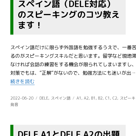
スペイン語（DELE対応）
のスピーキングのコツ教え
ます！
スペイン語だけに限らず外国語を勉強するうえで、一番
るのがスピーキングスキルだと思います。留学など現地
なければ会話の練習をする機会が限られてしまいますし
対策でもは、”正解”がないので、勉強方法にも迷いが出 
“スペイン語（DELE対応）のスピーキングのコツ教えます
続きを読む
投
カ
タ
2022-06-20
DELE
,
スペイン語
A1
,
A2
,
B1
,
B2
,
C1
,
C2
,
スピーキ
稿
テ
グ
発音
日:
ゴ
リ
ー
DELE A1とDELE A2の出題