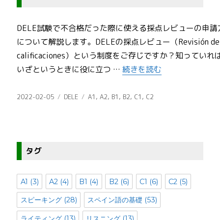
DELE試験で不合格だった際に使える採点レビューの申請
について解説します。DELEの採点レビュー（Revisión de
calificaciones）という制度をご存じですか？知っていれ
“【必見】DELE試験の採
いざというときに役に立つ …
続きを読む
投
カ
タ
2022-02-05
DELE
A1
,
A2
,
B1
,
B2
,
C1
,
C2
稿
テ
グ
日:
ゴ
リ
ー
タグ
A1
(3)
A2
(4)
B1
(4)
B2
(6)
C1
(6)
C2
(5)
スピーキング
(28)
スペイン語の基礎
(53)
ライティング
(13)
リスニング
(13)