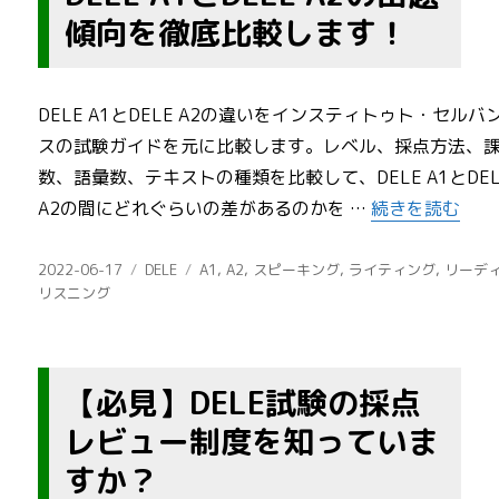
傾向を徹底比較します！
DELE A1とDELE A2の違いをインスティトゥト・セルバ
スの試験ガイドを元に比較します。レベル、採点方法、
数、語彙数、テキストの種類を比較して、DELE A1とDEL
“DELE A1と
A2の間にどれぐらいの差があるのかを …
続きを読む
投
カ
タ
2022-06-17
DELE
A1
,
A2
,
スピーキング
,
ライティング
,
リーデ
稿
テ
グ
リスニング
日:
ゴ
リ
ー
【必見】DELE試験の採点
レビュー制度を知っていま
すか？