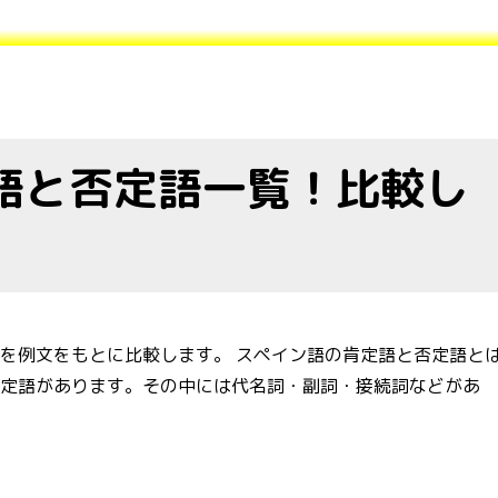
語と否定語一覧！比較し
を例文をもとに比較します。 スペイン語の肯定語と否定語と
否定語があります。その中には代名詞・副詞・接続詞などがあ
覧！比較します！” の