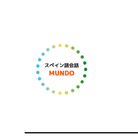
スペイン語学習＆オンラインレッスン
スペイン語会話 MUNDO