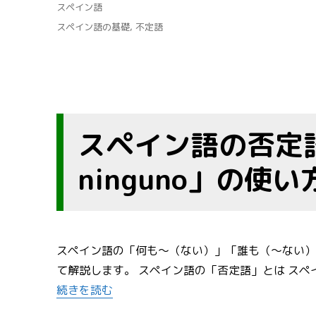
稿
カ
スペイン語
日:
テ
タ
スペイン語の基礎
,
不定語
ゴ
グ
リ
ー
スペイン語の否定語「n
ninguno」の使い
スペイン語の「何も～（ない）」「誰も（～ない
て解説します。 スペイン語の「否定語」とは スペイン語に
“スペイン語の否定語「nada, nadie, ninguno」の使
続きを読む