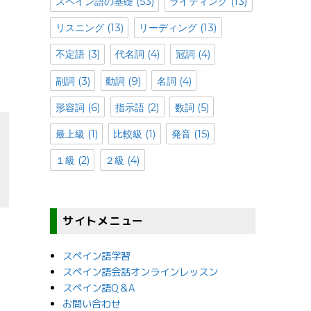
スペイン語の基礎
(53)
ライティング
(13)
リスニング
(13)
リーディング
(13)
不定語
(3)
代名詞
(4)
冠詞
(4)
副詞
(3)
動詞
(9)
名詞
(4)
形容詞
(6)
指示語
(2)
数詞
(5)
最上級
(1)
比較級
(1)
発音
(15)
１級
(2)
２級
(4)
サイトメニュー
い
スペイン語学習
スペイン語会話オンラインレッスン
スペイン語Q＆A
お問い合わせ