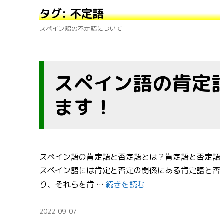
タグ:
不定語
スペイン語の不定語について
スペイン語の肯定
ます！
スペイン語の肯定語と否定語とは？肯定語と否定語
スペイン語には肯定と否定の関係にある肯定語と
“スペイン語の肯定語と否定語一
り、それらを肯 …
続きを読む
投
2022-09-07