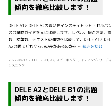
傾向を徹底比較します！
DELE A1とDELE A2の違いをインスティトゥト・セルバ
スの試験ガイドを元に比較します。レベル、採点方法、
数、語彙数、テキストの種類を比較して、DELE A1とDEL
“DELE A1と
A2の間にどれぐらいの差があるのかを …
続きを読む
投
カ
タ
2022-06-17
DELE
A1
,
A2
,
スピーキング
,
ライティング
,
リーデ
稿
テ
グ
リスニング
日:
ゴ
リ
ー
DELE A2とDELE B1の出題
傾向を徹底比較します！