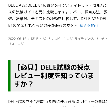
DELE A2とDELE B1の違いをインスティトゥト・セルバ
スの試験ガイドを元に比較します。レベル、採点方法、
数、語彙数、テキストの種類を比較して、DELE A2とDEL
“DELE A2と
B1の間にどれぐらいの差があるのかを …
続きを読む
投
カ
タ
2022-06-16
DELE
A2
,
B1
,
スピーキング
,
ライティング
,
リーデ
稿
テ
グ
リスニング
日:
ゴ
リ
ー
【必見】DELE試験の採点
レビュー制度を知っていま
すか？
DELE試験で不合格だった際に使える採点レビューの申請