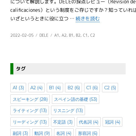
について解説します。DELEの採点レビュー（Revisión de
calificaciones）という制度をご存じですか？知っていれ
“【必見】DELE試験の採
いざというときに役に立つ …
続きを読む
投
カ
タ
2022-02-05
DELE
A1
,
A2
,
B1
,
B2
,
C1
,
C2
稿
テ
グ
日:
ゴ
リ
ー
タグ
A1
(3)
A2
(4)
B1
(4)
B2
(6)
C1
(6)
C2
(5)
スピーキング
(28)
スペイン語の基礎
(53)
ライティング
(13)
リスニング
(13)
リーディング
(13)
不定語
(3)
代名詞
(4)
冠詞
(4)
副詞
(3)
動詞
(9)
名詞
(4)
形容詞
(6)