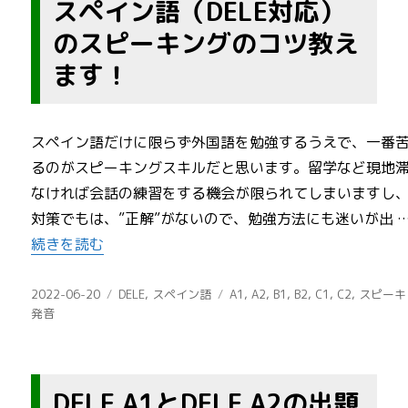
スペイン語（DELE対応）
のスピーキングのコツ教え
ます！
スペイン語だけに限らず外国語を勉強するうえで、一番
るのがスピーキングスキルだと思います。留学など現地
なければ会話の練習をする機会が限られてしまいますし
対策でもは、”正解”がないので、勉強方法にも迷いが出 
“スペイン語（DELE対応）のスピーキングのコツ教えます
続きを読む
投
カ
タ
2022-06-20
DELE
,
スペイン語
A1
,
A2
,
B1
,
B2
,
C1
,
C2
,
スピーキ
稿
テ
グ
発音
日:
ゴ
リ
ー
DELE A1とDELE A2の出題