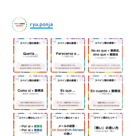
シ
ョ
ryu.ponja
ン