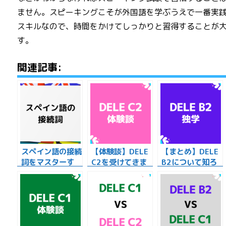
ません。スピーキングこそが外国語を学ぶうえで一番実
スキルなので、時間をかけてしっかりと習得することが
す。
関連記事:
スペイン語の接続
【体験談】DELE
【まとめ】DELE
詞をマスターす
C2を受けてきま
B2について知ろ
る。接続詞の種類
した。出題内容を
う！独学の人は必
一覧！
振り返ります！
見！