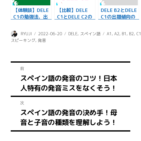
【体験談】DELE
【比較】DELE
DELE B2とDELE
C1の勉強法、出
C1とDELE C2の
C1の出題傾向の
題傾向、解答のヒ
出題方法の違いを
違いを解説しま
ントを紹介
解説します！
す！
投
投
カ
タ
RYUJI
2022-06-20
DELE
,
スペイン語
A1
,
A2
,
B1
,
B2
,
C
稿
稿
テ
グ
スピーキング
,
発音
者
日:
ゴ
リ
ー
投
前
スペイン語の発音のコツ！日本
前
稿
人特有の発音ミスをなくそう！
の
ナ
投
次
稿:
ビ
スペイン語の発音の決め手！母
次
ゲ
音と子音の種類を理解しよう！
の
投
ー
稿: