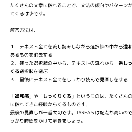
たくさんの文章に触れることで、文法の傾向やパターン
てくるはずです。
解答方法は、
１．テキスト全てを流し読みしながら選択肢の中から
違
あるものを消去する
２．残った選択肢の中から、テキストの流れから一番
し
くる
選択肢を選ぶ
３．最後にテキスト全てをしっかり読んで見直しをする
「
違和感
」や「
しっくりくる
」というものは、たくさん
に触れてきた経験からくるものです。
最後の見直しが一番大切です。TAREA５は配点が高いの
っかり時間をかけて解きましょう。