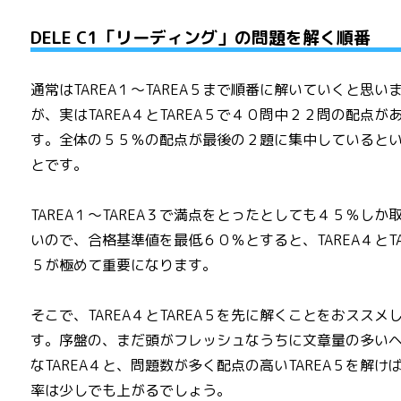
DELE C1「リーディング」の問題を解く順番
通常はTAREA１～TAREA５まで順番に解いていくと思い
が、実はTAREA４とTAREA５で４０問中２２問の配点が
す。全体の５５％の配点が最後の２題に集中していると
とです。
TAREA１～TAREA３で満点をとったとしても４５％しか
いので、合格基準値を最低６０％とすると、TAREA４とTA
５が極めて重要になります。
そこで、TAREA４とTAREA５を先に解くことをおススメ
す。序盤の、まだ頭がフレッシュなうちに文章量の多い
なTAREA４と、問題数が多く配点の高いTAREA５を解け
率は少しでも上がるでしょう。