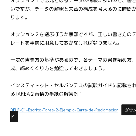
オプション１では元となるデータの情報が多いので、書
いですが、データの解釈と文章の構成を考えるのに時間
ります。
オプション２を選ぶほうが無難ですが、正しい書き方の
レートを事前に用意しておかなければなりません。
一定の書き方の基準があるので、各テーマの書き始め方
成、締めくくり方を勉強しておきましょう。
インスティトゥト・セルバンテスの試験ガイドに記載さ
るTAREA２苦情の手紙の解答例：
DELE-C1-Escrito-Tarea-2-Ejemplo-Carta-de-Reclamacion
ダウ
ド