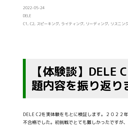
投
2022-05-24
稿
カ
DELE
日:
テ
タ
C1
,
C2
,
スピーキング
,
ライティング
,
リーディング
,
リスニン
ゴ
グ
リ
ー
【体験談】DELE
題内容を振り返り
DELE C2を実体験をもとに検証します。２０２２年
不合格でした。初挑戦でとても難しかったですが、