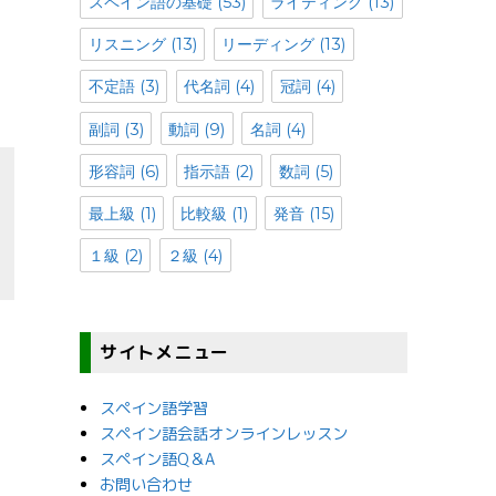
スペイン語の基礎
(53)
ライティング
(13)
リスニング
(13)
リーディング
(13)
不定語
(3)
代名詞
(4)
冠詞
(4)
副詞
(3)
動詞
(9)
名詞
(4)
形容詞
(6)
指示語
(2)
数詞
(5)
最上級
(1)
比較級
(1)
発音
(15)
１級
(2)
２級
(4)
サイトメニュー
ど
スペイン語学習
スペイン語会話オンラインレッスン
スペイン語Q＆A
お問い合わせ