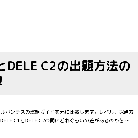
とDELE C2の出題方法の
！
ゥト・セルバンテスの試験ガイドを元に比較します。レベル、採点方
E C1とDELE C2の間にどれぐらいの差があるのかを …
を解説します！” の