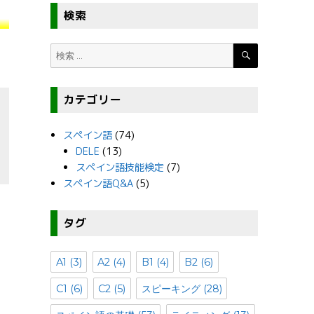
検索
検
検
索
索:
カテゴリー
スペイン語
(74)
DELE
(13)
スペイン語技能検定
(7)
スペイン語Q&A
(5)
タグ
戦！試験の概要について知ろう！” の
A1
(3)
A2
(4)
B1
(4)
B2
(6)
C1
(6)
C2
(5)
スピーキング
(28)