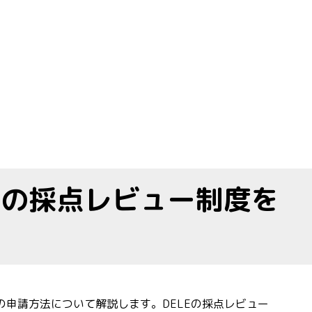
を振り返ります！” の
験の採点レビュー制度を
の申請方法について解説します。DELEの採点レビュー