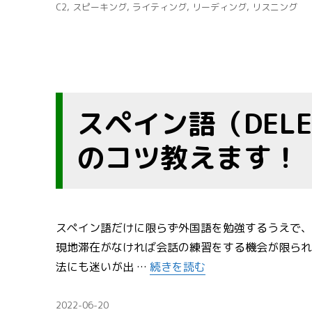
テ
タ
C2
,
スピーキング
,
ライティング
,
リーディング
,
リスニング
ゴ
グ
リ
ー
スペイン語（DEL
のコツ教えます！
スペイン語だけに限らず外国語を勉強するうえで
現地滞在がなければ会話の練習をする機会が限られ
“スペイン語（DELE対応）のス
法にも迷いが出 …
続きを読む
投
2022-06-20