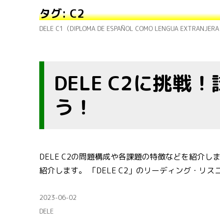
タグ:
C2
DELE C1（DIPLOMA DE ESPAÑOL COMO LENGUA EXTRANJE
DELE C2に挑
う！
DELE C2の問題構成や各課題の特徴などを紹介します
紹介します。 「DELE C2」のリーディング・リスニ
投
2023-06-02
稿
カ
DELE
日: