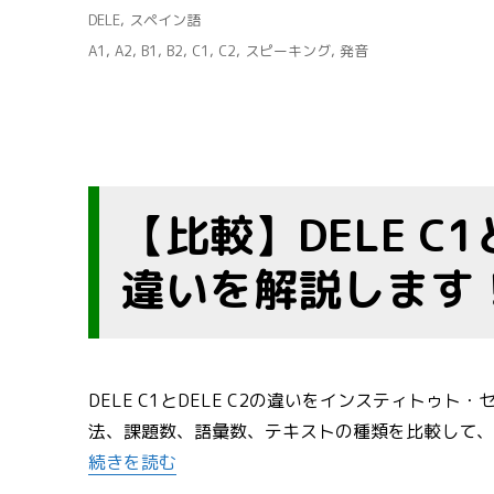
稿
カ
DELE
,
スペイン語
日:
テ
タ
A1
,
A2
,
B1
,
B2
,
C1
,
C2
,
スピーキング
,
発音
ゴ
グ
リ
ー
【比較】DELE C1
違いを解説します
DELE C1とDELE C2の違いをインスティト
法、課題数、語彙数、テキストの種類を比較して、DEL
“【比較】DELE C1とDELE C2の出題方法の違い
続きを読む