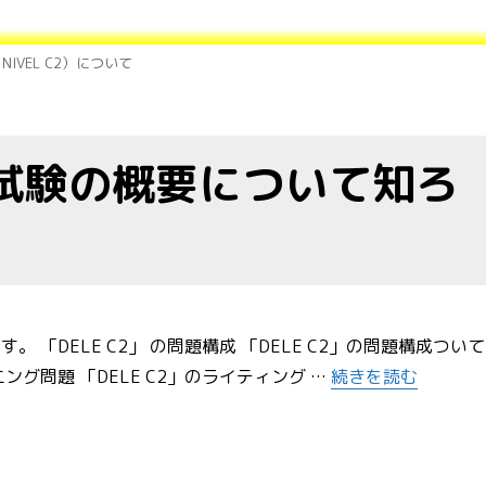
RA NIVEL C2）について
戦！試験の概要について知ろ
。 「DELE C2」 の問題構成 「DELE C2」の問題構成ついて
“DELE C2に挑
ング問題 「DELE C2」のライティング …
続きを読む