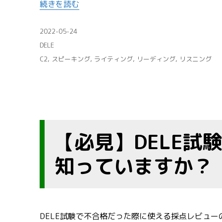
“【体験談】DELE C2を受けてきました。出題内容
続きを読む
投
2022-05-24
稿
カ
DELE
日:
テ
タ
C2
,
スピーキング
,
ライティング
,
リーディング
,
リスニング
ゴ
グ
リ
ー
【必見】DELE試
知っていますか？
DELE試験で不合格だった際に使える採点レビュー