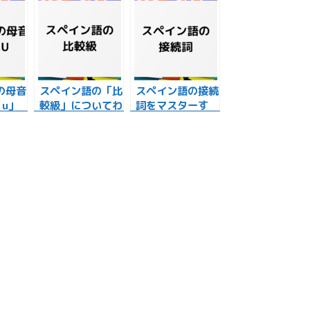
の母音
スペイン語の「比
スペイン語の接続
, u」
較級」についてわ
詞をマスターす
本語と
かりやすく解説し
る。接続詞の種類
ます！
一覧！