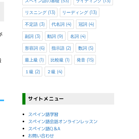
スペイン語の基礎
(53)
ライティング
(13)
リスニング
(13)
リーディング
(13)
不定語
(3)
代名詞
(4)
冠詞
(4)
が
副詞
(3)
動詞
(9)
名詞
(4)
形容詞
(6)
指示語
(2)
数詞
(5)
最上級
(1)
比較級
(1)
発音
(15)
厳
１級
(2)
２級
(4)
サイトメニュー
スペイン語学習
スペイン語会話オンラインレッスン
スペイン語Q＆A
お問い合わせ