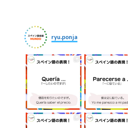
シ
ョ
ン
ryu.ponja