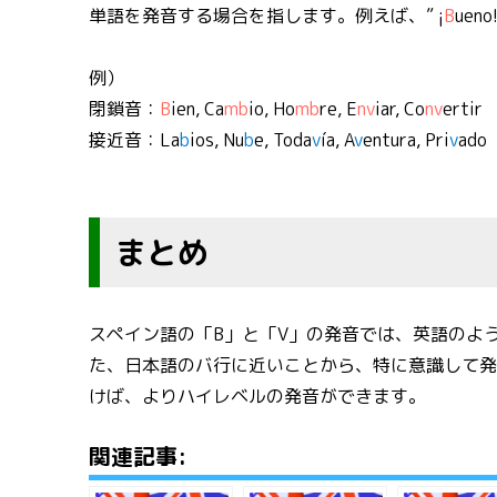
単語を発音する場合を指します。例えば、” ¡
B
uen
例）
閉鎖音：
B
ien, Ca
mb
io, Ho
mb
re, E
nv
iar, Co
nv
ertir
接近音：La
b
ios, Nu
b
e, Toda
v
ía, A
v
entura, Pri
v
ado
まとめ
スペイン語の「B」と「V」の発音では、英語のよ
た、日本語のバ行に近いことから、特に意識して
けば、よりハイレベルの発音ができます。
関連記事: