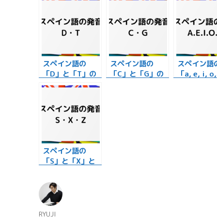
スペイン語の
スペイン語の
スペイン語
「D」と「T」の
「C」と「G」の
「a, e, i, o
発音の仕方を解
発音！２つの共通
の発音！日
説！
点とは？
同じ？
スペイン語の
「S」と「X」と
「Z」の発音の特
徴！
投
RYUJI