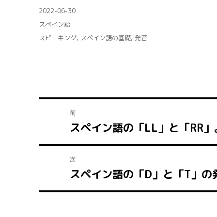
稿
投
2022-06-30
者
稿
カ
スペイン語
日:
テ
タ
スピーキング
,
スペイン語の基礎
,
発音
ゴ
グ
リ
ー
投
前
スペイン語の「LL」と「RR
稿
前
の
ナ
投
次
ビ
稿:
スペイン語の「D」と「T」の
次
ゲ
の
投
ー
稿: