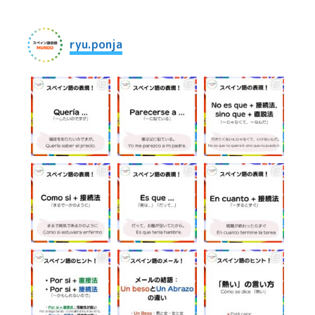
シ
ョ
ryu.ponja
ン