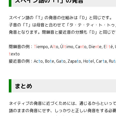
スペイン語の「T」の発音
スペイン語の「T」の発音の仕組みは「D」と同じです。
子音の「T」は母音と合わせて「タ・テ・ティ・ト・トゥ
発音となります。閉鎖音と接近音の分類も「D」と同じで
閉鎖音の例：
T
iempo, A
lt
o, Ú
lt
imo, Ca
nt
o, Die
nt
e, E
l t
é, 
t
exto
接近音の例：Ac
t
o, Bo
t
e, Ga
t
o, Zapa
t
o, Ho
t
el, Car
t
a, Ru
t
まとめ
ネイティブの発音に近づくためには、通じるからといっ
語のままの発音にせず、しっかりと正しい発音をする必