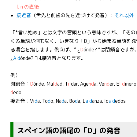
l, n の直後
接近音
（舌先と前歯の先を近づけて発音）：
それ以外
「*言い始め」とは文字の冒頭という意味ですが、「その
くる単語が何もなく、いきなり「D」から始まる単語を発
る場合を指します。例えば、” ¿
D
ónde? “は閉鎖音ですが
¿
A d
ónde? “は接近音となります。
例）
閉鎖音：
D
ónde, Ma
ld
ad, T
il
dar, Age
nd
a, Ve
nd
er, E
l d
inero
d
edo
接近音：Vi
d
a, To
d
o, Na
d
a, Bo
d
a, L
a d
anza, lo
s d
edos
スペイン語の語尾の「D」の発音