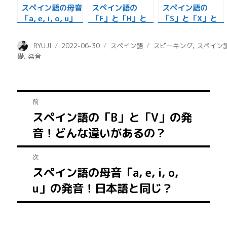
スペイン語の母音
スペイン語の
スペイン語の
「a, e, i, o, u」
「F」と「H」と
「S」と「X」と
の発音！日本語と
「J」の発音の特
「Z」の発音の特
同じ？
徴！
徴！
投
投
カ
タ
RYUJI
2022-06-30
スペイン語
スピーキング
,
スペイン
稿
稿
テ
グ
礎
,
発音
者
日:
ゴ
リ
ー
投
前
スペイン語の「B」と「V」の発
前
稿
音！どんな違いがあるの？
の
ナ
投
次
稿:
ビ
スペイン語の母音「a, e, i, o,
次
ゲ
u」の発音！日本語と同じ？
の
投
ー
稿: