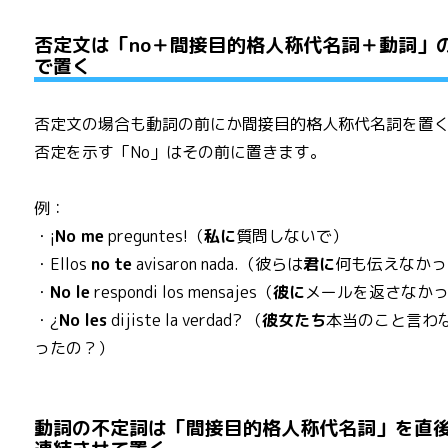
否定文は「no＋間接目的格人称代名詞＋動詞」
で置く
否定文の場合も動詞の前にか間接目的格人称代名詞を置
否定を示す「No」はその前に置きます。
例：
・¡
No me
preguntes!（
私に
質問しないで）
・Ellos
no
te
avisaron nada.（彼らは
君に
何も伝えなかっ
・
No
le
respondi los mensajes（
彼に
メールを返さなか
・¿
No
les
dijiste la verdad? （
彼女たち
本当のこと言わ
ったの？）
動詞の不定詞は「間接目的格人称代名詞」を直