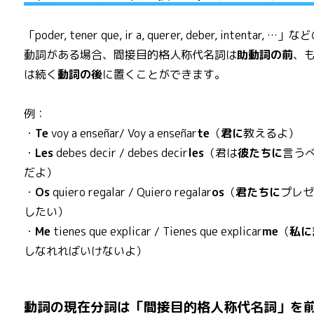
「poder, tener que, ir a, querer, deber, intentar, …」
動詞がある場合、間接目的格人称代名詞は
助動詞の前
、
は続く
動詞の後
に置くことができます。
例：
・
Te
voy a enseñar/ Voy a enseñar
te
（
君に
教えるよ）
・
Les
debes decir / debes decir
les
（君は
彼たちに
言う
だよ）
・
Os
quiero regalar / Quiero regalar
os
（
君たちに
プレ
したい）
・
Me
tienes que explicar / Tienes que explicar
me
（
私に
しなれればいけないよ）
動詞の現在分詞は「間接目的格人称代名詞」を