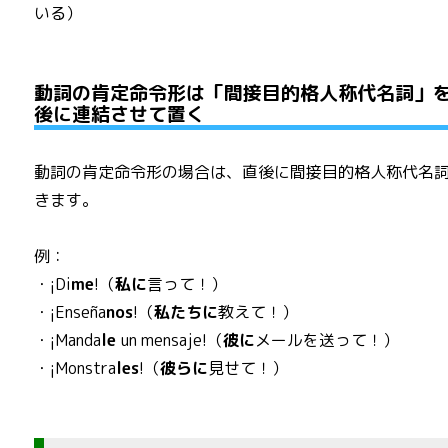
いる）
動詞の肯定命令形は「間接目的格人称代名詞」
後に連結させて置く
動詞の肯定命令形の場合は、直後に間接目的格人称代名
きます。
例：
・¡Di
me
!（
私に
言って！）
・¡Enseña
nos
!（
私たちに
教えて！）
・¡Manda
le
un mensaje!（
彼に
メールを送って！）
・¡Monstra
les
!（
彼らに
見せて！）