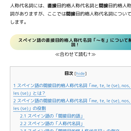
人称代名詞には、
直接
目的格人称代名詞と
間接
目的格人
詞がありますが、ここでは
間接
目的格人称代名詞につい
します。
スペイン語の直接目的格人称代名詞「～を」について
説！
≪合わせて読む↑≫
目次
[
hide
]
1
スペイン語の間接目的格人称代名詞「me, te, le (se), nos, 
les (se)」とは？
2
スペイン語の間接目的格人称代名詞「me, te, le (se), nos, 
les (se)」の役割
2.1
スペイン語の「間接目的語」
2.2
スペイン語の「人称代名詞」