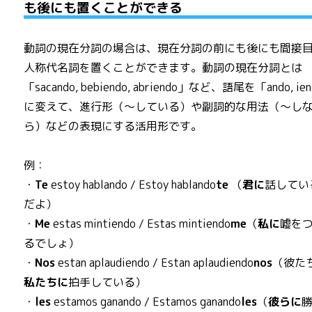
も後にも置くことができる
動詞の現在分詞の場合は、現在分詞の前にも後にも間接
人称代名詞を置くことができます。動詞の現在分詞とは
「sacando, bebiendo, abriendo」など、語尾を「ando, ie
に変えて、進行形（～している）や副詞的な用法（～し
ら）などの表現にする活用形です。
例：
・
Te
estoy hablando / Estoy hablando
te
（
君に
話してい
だよ）
・
Me
estas mintiendo / Estas mintiendo
me
（
私に
嘘を
るでしょ）
・
Nos
estan aplaudiendo / Estan aplaudiendo
nos
（彼た
私たちに
拍手している）
・
les
estamos ganando / Estamos ganando
les
（
彼らに