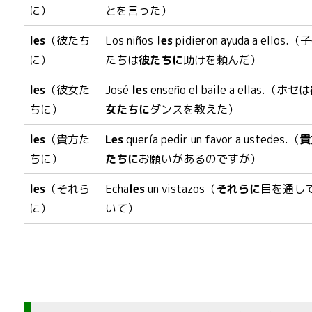
に）
とを言った）
les
（彼たち
Los niños
les
pidieron ayuda a ellos.（
に）
たちは
彼たちに
助けを頼んだ）
les
（彼女た
José
les
enseño el baile a ellas.（ホセは
ちに）
女たちに
ダンスを教えた）
les
（貴方た
Les
quería pedir un favor a ustedes.（
貴
ちに）
たちに
お願いがあるのですが）
les
（それら
Echa
les
un vistazos（
それらに
目を通し
に）
いて）