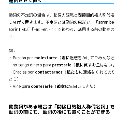
連結させて置く
動詞の不定詞の場合は、動詞の語尾と間接目的格人称代
つなげて置きます。不定詞とは動詞の原形で、「sarar, beb
abrir」など「-ar, -er, -ir」で終わる、活用する前の動詞
す。
例：
・Perdón por
molestarte
（
君に
迷惑をかけてごめんな
・no tengo dinero para
prestarle
（
彼に
貸すお金はない
・Gracias por
contactarnos
（
私たちに
連絡をくれてあ
とう）
・Vine para
confesarle
（
彼女に
告白しにきた）
助動詞がある場合は「間接目的格人称代名詞」
動詞の前にも、動詞の後にも置くことができる