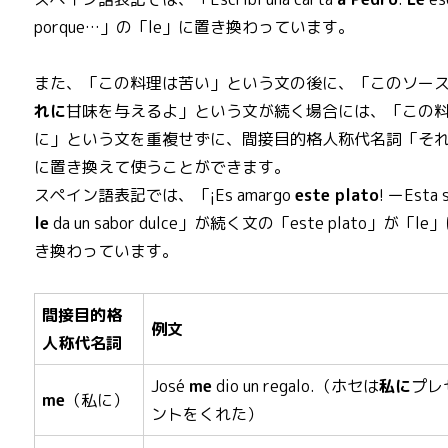
porque…」の「le」に置き換わっています。
また、「この料理は苦い」という文の後に、「このソー
れに
甘味を与えるよ」という文が続く場合には、「この
に」という文を重複せずに、間接目的格人称代名詞「そ
に置き換えて使うことができます。
スペイン語表記では、「¡Es amargo
este plato
! ーEsta 
le
da un sabor dulce」が続く文の「este plato」が「le
き換わっています。
間接目的格
例文
人称代名詞
José
me
dio un regalo.（ホセは
私に
プレ
me
（私に）
ントをくれた）