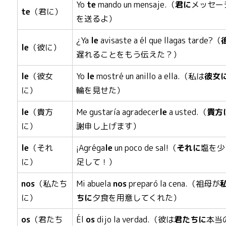
Yo
te
mando un mensaje.（
君に
メッセー
te
（君に）
を送るよ）
¿Ya
le
avisaste a él que llagas tarde?（
le
（彼に）
遅れることをもう伝えた？）
le
（彼女
Yo
le
mostré un anillo a ella.（私は
彼女
に）
輪を見せた）
le
（貴方
Me gustaría agradecer
le
a usted.（
貴方
に）
謝申し上げます）
le
（それ
¡Agréga
le
un poco de sal!（
それに
塩を少
に）
足して！）
nos
（私たち
Mi abuela
nos
preparó la cena.（祖母が
に）
ちに
夕食を用意してくれた）
os
（君たち
Él
os
dijo la verdad.（彼は
君たちに
本当