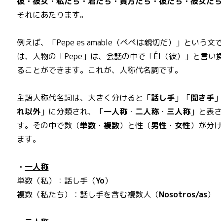
彼・彼女・私たち・君たち・貴方たち・彼たち・彼女た
それにあたります。
例えば、「Pepe es amable（ペペは親切だ）」という文
は、人物の「Pepe」は、会話の中で「Él（彼）」と言い
ることができます。これが、人称代名詞です。
主語人称代名詞は、大きく分けると「
話し手
」「
聞き手
れ以外
」に分類され、「
一人称
・
二人称
・
三人称
」と表
す。その中で数（
単数
・
複数
）と性（
男性
・
女性
）が分
ます。
・
一人称
単数（私）：話し手（
Yo
）
複数（私たち）：話し手を含む複数人（
Nosotros/as
）