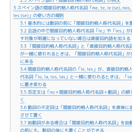
2.3
スペイン語の「間接目的格人称代名詞」の例文
3
スペイン語の間接目的格人称代名詞「me, te, le (se), nos, 
les (se)」の使い方の規則
3.1
基本的には動詞の前に「間接目的格人称代名詞」を
3.2
会話の中で間接目的格人称代名詞「le」や「les」が
す対象が明確になっていない場合は直接目的語を加える
3.3
「間接目的格人称代名詞」と「直接目的格人称代名
が一緒に使われるときは、「間接目的格人称代名詞」が
に来る
3.4
間接目的格人称代名詞の「le, les」が、直接目的格
代名詞「lo, la, los, las」と一緒に使われるときは、「s
に置き変わる
3.5
否定文は「no＋間接目的格人称代名詞＋動詞」の順
く
3.6
動詞の不定詞は「間接目的格人称代名詞」を直後に
させて置く
3.7
助動詞がある場合は「間接目的格人称代名詞」を助
の前にも、動詞の後にも置くことができる