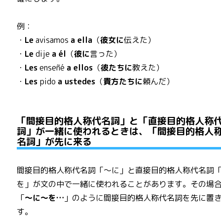
例：
・
Le
avisamos
a ella
（
彼女に
伝えた）
・
Le
dije
a él
（
彼に
言った）
・
Les
enseñé
a ellos
（
彼たちに
教えた）
・
Les
pido
a ustedes
（
貴方たちに
頼んだ）
「間接目的格人称代名詞」と「直接目的格人称
詞」が一緒に使われるときは、「間接目的格人
名詞」が先に来る
間接目的格人称代名詞「～に」と直接目的格人称代名詞
を」が文の中で一緒に使われることがあります。その場
「
～に～を…
」のように間接目的格人称代名詞を先に置
す。