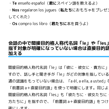
・
Te
enseño español（
君に
スペイン語を教えるよ）
・
Nos
regalaron los jugues（
私たち
におもちゃをプレゼ
してくれた）
・
Os
compro los libro（
君たちに
本を買うよ）
会話の中で間接目的格人称代名詞「le」や「les
指す対象が明確になっていない場合は直接目的
加える
間接目的格人称代名詞「le」は「彼に・彼女に・貴方に
すので、話し手と聞き手が「le」がどの対象を指してい
通の認識をもっていない場合は、「a él, a ella, a usted
「前置詞 a＋直接目的語」を使って明確にします。同じよ
間接目的格人称代名詞「les」も「彼たちに・彼女たちに
方たちに」を指すので、「前置詞 a＋直接目的語」をつけ
確にします。