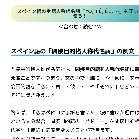
スペイン語の主語人称代名詞「YO, TÚ, ÉL, …」を正
使う！
≪合わせて読む↑≫
スペイン語の「間接目的格人称代名詞」の例文
間接目的格人称代名詞とは、
間接目的語を人称代名詞に
えること
です。つまり、文の中で「
誰に
」や「
何に
」を
接目的語を「私に・君に・彼に…」や「それに」などの
名詞に置き換えます。
例えば、「私は
ペドロに
手紙を書いた。
彼に
書いた理由
という文の場合、間接目的語の「ペドロに」を間接目的
代名詞「彼に」に置き変えることができます。
スペイン語表記では、「Escribí una carta
a Pedro
.
Le
es