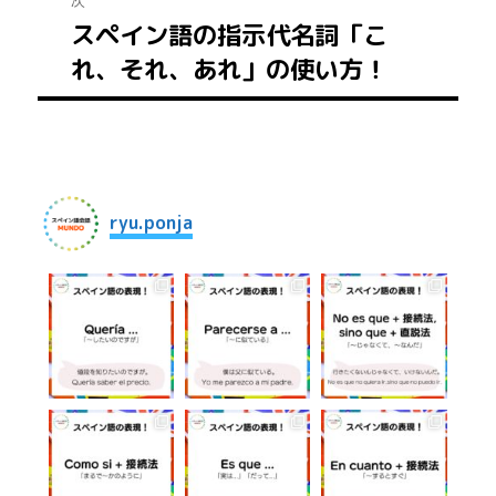
稿:
ビ
スペイン語の指示代名詞「こ
次
ゲ
れ、それ、あれ」の使い方！
の
投
ー
稿:
シ
ョ
ryu.ponja
ン