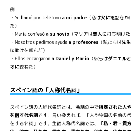
例：
・Yo llamé por teléfono
a mi padre
（私は
父に
電話をか
た）
・María confesó
a su novio
（マリアは
恋人に
打ち明けた
・Nosotros pedimos ayuda
a profesores
（私たちは
先
に
助けを頼んだ）
・Ellos encargaron
a Daniel y Mario
（彼らは
ダニエル
オに
委ねた）
スペイン語の「人称代名詞」
スペイン語の人称代名詞とは、会話の中で
指定された人
を指す代名詞
です。言い換えれば、「人や物事の名前の
をする名詞」です。主語人称代名詞では、「
私・君・貴