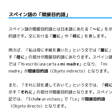
スペイン語の「間接目的語」
スペイン語の間接目的語とは日本語にあたる「
～に
」を
的語です。文における「
誰に
」や「
何に
」を表します。
例えば、「私は母に手紙を書いた」という文では「
誰に
す「
母に
」の部分が間接目的語にあたります。スペイン
では「Yo escribí una carta a
mi madre
」となり、「mi
madre」が
間接目的語
（Objeto indirecto）となります。
また、「それに目を通しておいて」という文では、「
何
示す「
それに
」の部分が間接目的語となります。スペイ
記では、「Echa
le
un vistazo」で「Le」が
間接目的語
（Objeto directo）となります。