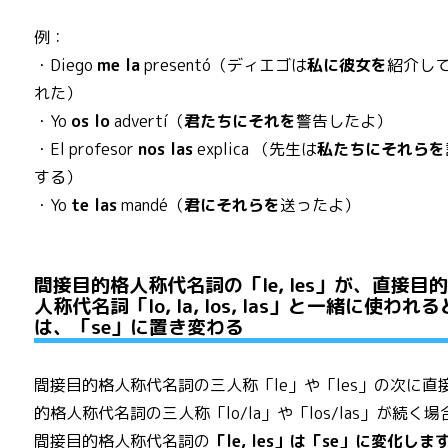
例：
・Diego
me la
presentó（ディエゴは
私に彼女を
紹介し
れた）
・Yo
os lo
advertí（
君たちにそれを
警告したよ）
・El profesor
nos las
explica （先生は
私たちにそれらを
する）
・Yo
te las
mandé（
君にそれらを
送ったよ）
間接目的格人称代名詞の「le, les」が、直接目
人称代名詞「lo, la, los, las」と一緒に使われ
は、「se」に置き変わる
間接目的格人称代名詞の三人称「le」や「les」の次に直
的格人称代名詞の三人称「lo/la」や「los/las」が続く場
間接目的格人称代名詞の
「le, les」は「se」に変化しま