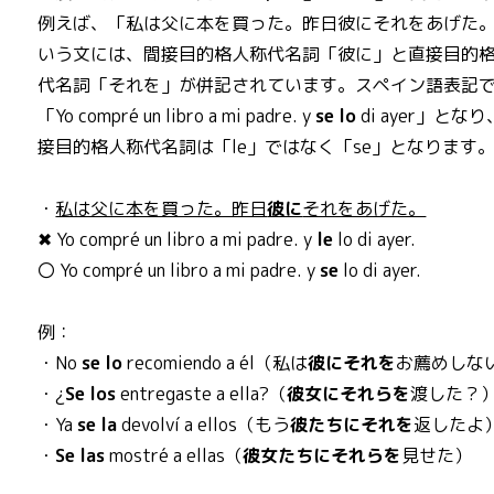
例えば、「私は父に本を買った。昨日彼にそれをあげた
いう文には、間接目的格人称代名詞「彼に」と直接目的
代名詞「それを」が併記されています。スペイン語表記
「Yo compré un libro a mi padre. y
se
lo
di ayer」とな
接目的格人称代名詞は「le」ではなく「se」となります
・
私は父に本を買った。昨日
彼に
それをあげた。
✖ Yo compré un libro a mi padre. y
le
lo di ayer.
〇 Yo compré un libro a mi padre. y
se
lo di ayer.
例：
・No
se
lo
recomiendo a él（私は
彼にそれを
お薦めしな
・¿
Se
los
entregaste a ella?（
彼女にそれらを
渡した？
・Ya
se
la
devolví a ellos（もう
彼たちにそれを
返したよ
・
Se
las
mostré a ellas（
彼女たちにそれらを
見せた）