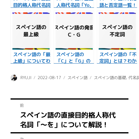
目的格人称代名詞
人称代名詞「Yo,
語と否定語一覧！
「～を」について
Tú, Él, …」を正
比較します！
解説！
しく使う！
スペイン語の「最
スペイン語の
スペイン語の「不
上級」についてわ
「C」と「G」の
定詞」とは？わか
かりやすく解説し
発音！２つの共通
りやすく解説しま
ます！
点とは？
す！
投
投
カ
タ
RYUJI
2022-08-17
スペイン語
スペイン語の基礎
,
代名
稿
稿
テ
グ
者
日:
ゴ
リ
投
ー
前
スペイン語の直接目的格人称代
前
稿
名詞「～を」について解説！
の
ナ
投
次