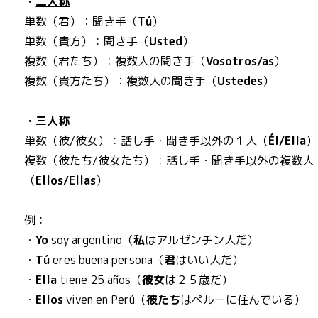
・
二人称
単数（君）：聞き手（
Tú
）
単数（貴方）：聞き手（
Usted
）
複数（君たち）：複数人の聞き手（
Vosotros/as
）
複数（貴方たち）：複数人の聞き手（
Ustedes
）
・
三人称
単数（彼/彼女）：話し手・聞き手以外の１人（
Él/Ella
）
複数（彼たち/彼女たち）：話し手・聞き手以外の複数人
（
Ellos/Ellas
）
例：
・
Yo
soy argentino（
私
はアルゼンチン人だ）
・
Tú
eres buena persona（
君
はいい人だ）
・
Ella
tiene 25 años（
彼女
は２５歳だ）
・
Ellos
viven en Perú（
彼たち
はペルーに住んでいる）