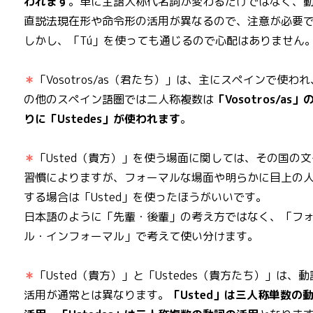
われます
。単に主語人称代名詞が変わるだけではなく、
直説法現在形や命令形の活用が異なるので、注意が必要
しかし、「Tú」を使っても通じるので心配はありません
＊
「Vosotros/as（君たち）」は、主にスペインで使わ
の他のスペイン語圏では二人称複数は
「Vosotros/as
りに「Ustedes」が使われます
。
＊
「Usted（貴方）」を使う場面に関しては、その国の
習慣によりますが、フォーマルな場面や明らかに目上の
する場合は「Usted」を使ったほうがいいです。
日本語のように「先輩・後輩」の考え方ではなく、「フ
ル・インフォーマル」で考えて使い分けます。
＊
「Usted（貴方）」と「Ustedes（貴方たち）」は、
活用が通常とは異なります。
「Usted」は三人称単数の