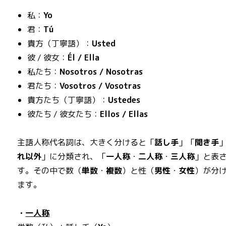
私：
Yo
君：
Tú
貴方（丁寧語）：
Usted
彼 / 彼女：
Él / Ella
私たち：
Nosotros / Nosotras
君たち：
Vosotros / Vosotras
貴方たち（丁寧語）：
Ustedes
彼たち / 彼女たち：
Ellos / Ellas
主語人称代名詞は、大きく分けると「
話し手
」「
聞き手
れ以外
」に分類され、「
一人称
・
二人称
・
三人称
」と表
す。その中で数（
単数
・
複数
）と性（
男性
・
女性
）が分
ます。
・
一人称