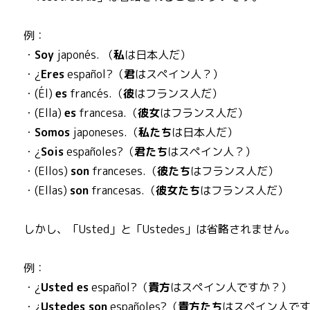
例：
・
Soy
japonés. （
私
は日本人だ）
・¿
Eres
español?（
君
はスペイン人？）
・(Él)
es
francés.（
彼
はフランス人だ）
・(Ella)
es
francesa.（
彼女
はフランス人だ）
・
Somos
japoneses.（
私たち
は日本人だ）
・¿
Sois
españoles?（
君たち
はスペイン人？）
・(Ellos)
son
franceses.（
彼たち
はフランス人だ）
・(Ellas)
son
francesas.（
彼女たち
はフランス人だ）
しかし、「Usted」と「Ustedes」は省略されません。
例：
・¿
Usted es
español?（
貴方
はスペイン人ですか？）
・¿
Ustedes son
españoles?（
貴方たち
はスペイン人で