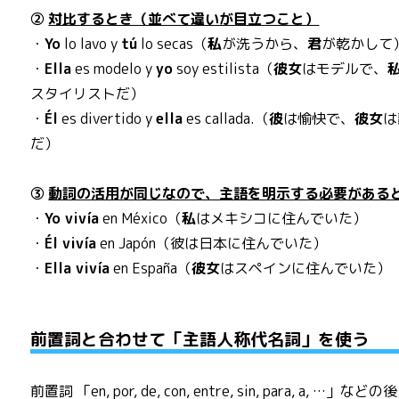
②
対比するとき（並べて違いが目立つこと）
・
Yo
lo lavo y
tú
lo secas（
私
が洗うから、
君
が乾かして
・
Ella
es modelo y
yo
soy estilista（
彼女
はモデルで、
スタイリストだ）
・
Él
es divertido y
ella
es callada.（
彼
は愉快で、
彼女
は
だ）
③
動詞の活用が同じなので、主語を明示する必要がある
・
Yo vivía
en México（
私
はメキシコに住んでいた）
・
Él vivía
en Japón（彼は日本に住んでいた）
・
Ella vivía
en España（
彼女
はスペインに住んでいた）
前置詞と合わせて「主語人称代名詞」を使う
前置詞 「en, por, de, con, entre, sin, para, a, …」など