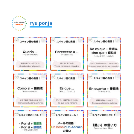
シ
ョ
ryu.ponja
ン