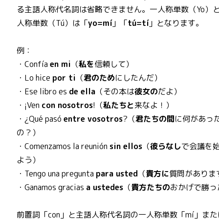
る主語人称代名詞は省略できません。一人称単数（Yo）
人称単数（Tú）は「
yo=mí
」「
tú=tí
」となります。
例：
・Confía
en mi
（
私を
信頼して）
・Lo hice
por ti
（
君のため
にしたんだ）
・Ese libro es
de ella
（その本は
彼女の
だよ）
・¡Ven
con nosotros
!（
私たちと
来なよ！）
・¿Qué pasó
entre vosotros
?（
君たちの間
に何があっ
の？）
・Comenzamos la reunión
sin ellos
（
彼らなし
で会議を
よう）
・Tengo una pregunta
para usted
（
貴方に
質問がありま
・Ganamos gracias
a ustedes
（
貴方たちの
おかげで勝っ
前置詞「con」と主語人称代名詞の一人称単数「mí」また