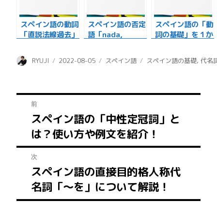
スペイン語の動詞
スペイン語の否定
スペイン語の「動
「直説法線過去」
語「nada,
詞の基礎」を１か
とは？わかりやす
nadie,
らわかりやすく解
く解説します！
ninguno」の使
説します
投
投
カ
タ
RYUJI
2022-08-05
スペイン語
スペイン語の基礎
,
代名
い方！
稿
稿
テ
グ
者
日:
ゴ
リ
投
ー
前
スペイン語の「中性定冠詞」と
前
稿
は？使い方や例文を紹介！
の
ナ
投
次
稿:
ビ
スペイン語の直接目的格人称代
次
ゲ
名詞「～を」について解説！
の
投
ー
稿: