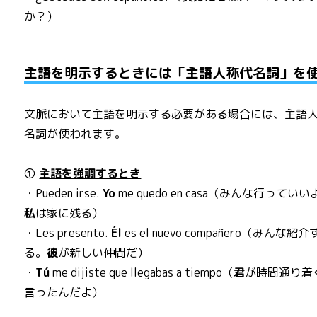
か？）
主語を明示するときには「主語人称代名詞」を
文脈において主語を明示する必要がある場合には、主語
名詞が使われます。
①
主語を強調するとき
・Pueden irse.
Yo
me quedo en casa（みんな行っていい
私
は家に残る）
・Les presento.
Él
es el nuevo compañero（みんな紹介
る。
彼
が新しい仲間だ）
・
Tú
me dijiste que llegabas a tiempo（
君
が時間通り着
言ったんだよ）