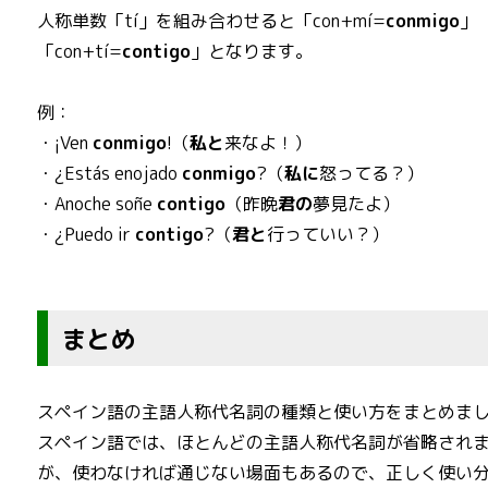
人称単数「tí」を組み合わせると「con+mí=
conmigo
」
「con+tí=
contigo
」となります。
例：
・¡Ven
conmigo
!（
私と
来なよ！）
・¿Estás enojado
conmigo
?（
私に
怒ってる？）
・Anoche soñe
contigo
（昨晩
君の
夢見たよ）
・¿Puedo ir
contigo
?（
君と
行っていい？）
まとめ
スペイン語の主語人称代名詞の種類と使い方をまとめま
スペイン語では、ほとんどの主語人称代名詞が省略され
が、使わなければ通じない場面もあるので、正しく使い