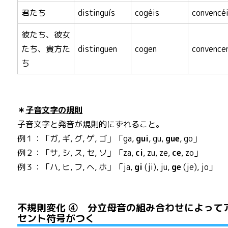
君たち
distinguís
cogéis
convencé
彼たち、彼女
たち、貴方た
distinguen
cogen
convence
ち
＊
子音文字の規則
子音文字と発音が規則的にずれること。
例１：「ガ, ギ, グ, ゲ, ゴ」「ga,
gui
, gu,
gue
, go」
例２：「サ, シ, ス, セ, ソ」「za,
ci
, zu, ze,
ce
, zo」
例３：「ハ, ヒ, フ, ヘ, ホ」「ja,
gi
(ji), ju,
ge
(je), jo」
不規則変化 ④ 分立母音の組み合わせによって
セント符号がつく