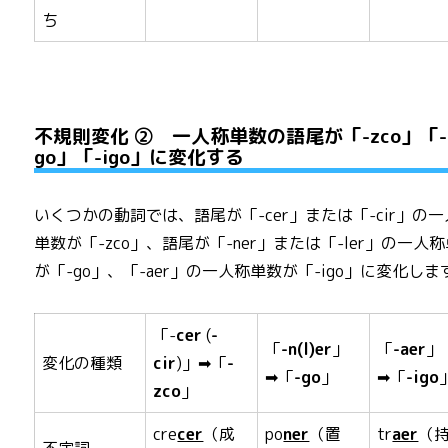
ち
不規則変化 ② 一人称単数の語尾が「-zco」「-
go」「-igo」に変化する
いくつかの動詞では、語尾が「-cer」または「-cir」の
単数が「-zco」、語尾が「-ner」または「-ler」の一人
が「-go」、「-aer」の一人称単数が「-igo」に変化しま
「-
cer
(
-
「
-n(l)er
」
「
-aer
」
変化の種類
cir
)」➡「
-
➡「
-go
」
➡「
-igo
zco
」
cre
cer
（成
po
ner
（置
tr
aer
（