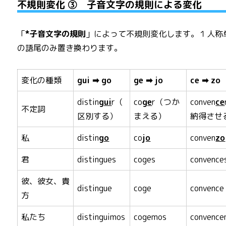
不規則変化 ③ 子音文字の規則による変化
「
*子音文字の規則
」によって不規則変化します。１人称
の語尾のみ置き換わります。
変化の種類
gui ➡ go
ge ➡ jo
ce ➡ zo
distin
gui
r（
co
ge
r（つか
conven
ce
不定詞
区別する）
まえる）
納得させ
私
distin
go
co
jo
conven
zo
君
distingues
coges
convence
彼、彼女、貴
distingue
coge
convence
方
私たち
distinguimos
cogemos
convence