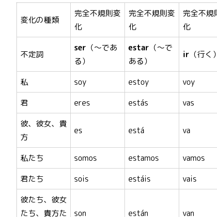
完全不規則変
完全不規則変
完全不規
変化の種類
化
化
化
ser
（～であ
estar
（～で
不定詞
ir
（行く
る）
ある）
私
soy
estoy
voy
君
eres
estás
vas
彼、彼女、貴
es
está
va
方
私たち
somos
estamos
vamos
君たち
sois
estáis
vais
彼たち、彼女
たち、貴方た
son
están
van