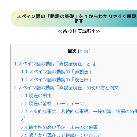
スペイン語の「動詞の基礎」を１からわかりやすく解説
ます
≪合わせて読む↑≫
目次
[
hide
]
1
スペイン語の動詞「直説法現在」とは
1.1
スペイン語の動詞の「直説法」
1.2
スペイン語の動詞の「現在形」
2
スペイン語の動詞「直説法現在」の使い方と例文
2.1
現在の事実
2.2
現在の習慣・ルーティーン
2.3
不変的な事実、永続的な事柄、一般知識、物事の特
ど
2.4
確実性の高い予定・未来の出来事
2.5
過去から現在まで継続していること