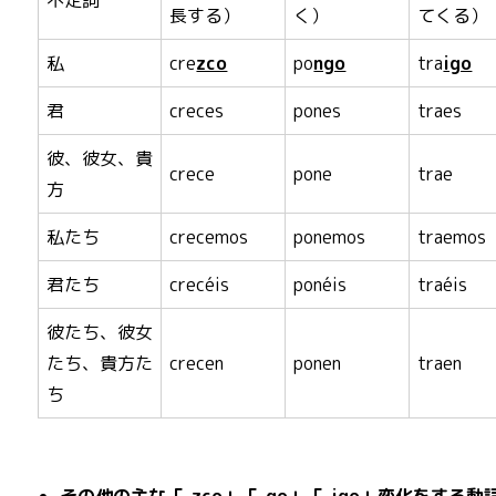
不定詞
長する）
く）
てくる）
私
cre
zco
po
ngo
tra
igo
君
creces
pones
traes
彼、彼女、貴
crece
pone
trae
方
私たち
crecemos
ponemos
traemos
君たち
crecéis
ponéis
traéis
彼たち、彼女
たち、貴方た
crecen
ponen
traen
ち