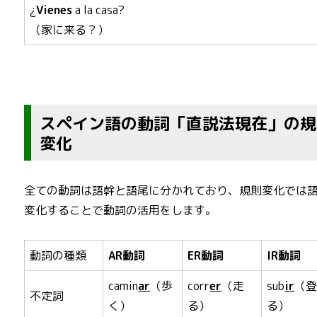
¿
Vienes
a la casa?
（家に来る？）
スペイン語の動詞「直説法現在」の規
変化
全ての動詞は語幹と語尾に分かれており、規則変化では
変化することで動詞の活用をします。
動詞の種類
AR動詞
ER動詞
IR動詞
camin
ar
（歩
corr
er
（走
sub
ir
（
不定詞
く）
る）
る）