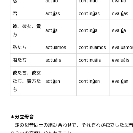
私
act
ú
o
contin
ú
o
eval
ú
o
君
act
ú
as
contin
ú
as
eval
ú
as
彼、彼女、貴
act
ú
a
contin
ú
a
eval
ú
a
方
私たち
actuamos
continuamos
evaluamo
君たち
actuáis
continuáis
evaluáis
彼たち、彼女
たち、貴方た
act
ú
an
contin
ú
an
eval
ú
an
ち
＊
分立母音
一定の母音同士の組み合わせで、それぞれが独立した母