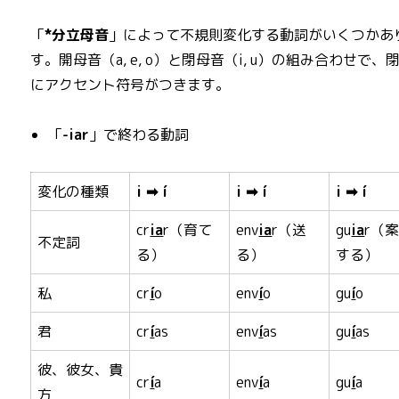
「
*分立母音
」によって不規則変化する動詞がいくつかあ
す。開母音（a, e, o）と閉母音（i, u）の組み合わせで、
にアクセント符号がつきます。
「
-iar
」で終わる動詞
変化の種類
i ➡ í
i ➡ í
i ➡ í
cr
ia
r（育て
env
ia
r（送
gu
ia
r（
不定詞
る）
る）
する）
私
cr
í
o
env
í
o
gu
í
o
君
cr
í
as
env
í
as
gu
í
as
彼、彼女、貴
cr
í
a
env
í
a
gu
í
a
方