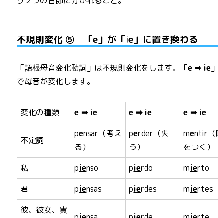
り２つの音節に分かれること。
不規則変化 ⑤ 「e」が「ie」に置き換わる
「語根母音変化動詞」は不規則変化をします。「
e ➡ ie
で母音が変化します。
変化の種類
e ➡ ie
e ➡ ie
e ➡ ie
p
e
nsar（考え
p
e
rder（失
m
e
ntir
不定詞
る）
う）
をつく）
私
p
ie
nso
p
ie
rdo
m
ie
nto
君
p
ie
nsas
p
ie
rdes
m
ie
ntes
彼、彼女、貴
p
ie
nsa
p
ie
rde
m
ie
nte