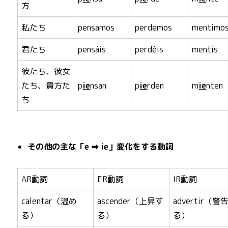
方
私たち
pensamos
perdemos
mentimo
君たち
pensáis
perdéis
mentís
彼たち、彼女
たち、貴方た
p
ie
nsan
p
ie
rden
m
ie
nten
ち
その他の主な「e ➡ ie」変化をする動詞
AR動詞
ER動詞
IR動詞
calentar（温め
ascender（上昇す
advertir（警
る）
る）
る）