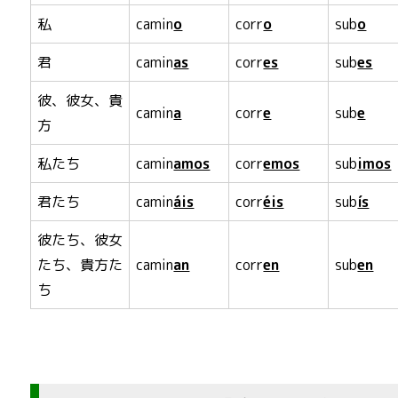
私
camin
o
corr
o
sub
o
君
camin
as
corr
es
sub
es
彼、彼女、貴
camin
a
corr
e
sub
e
方
私たち
camin
amos
corr
emos
sub
imos
君たち
camin
áis
corr
éis
sub
ís
彼たち、彼女
たち、貴方た
camin
an
corr
en
sub
en
ち