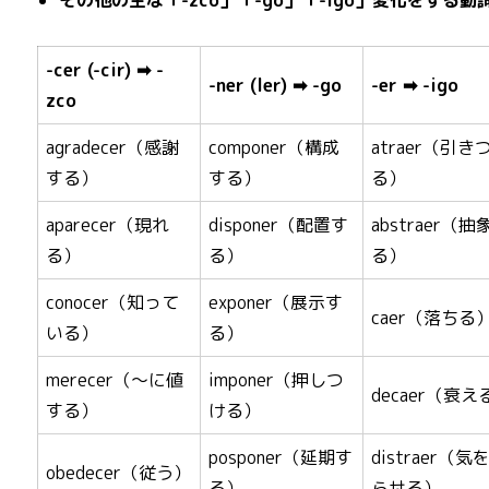
その他の主な「-zco」「-go」「-igo」変化をする動
-cer (-cir) ➡ -
-ner (ler) ➡ -go
-er ➡ -igo
zco
agradecer（感謝
componer（構成
atraer（引き
する）
する）
る）
aparecer（現れ
disponer（配置す
abstraer（抽
る）
る）
る）
conocer（知って
exponer（展示す
caer（落ちる
いる）
る）
merecer（～に値
imponer（押しつ
decaer（衰え
する）
ける）
posponer（延期す
distraer（気
obedecer（従う）
る）
らせる）