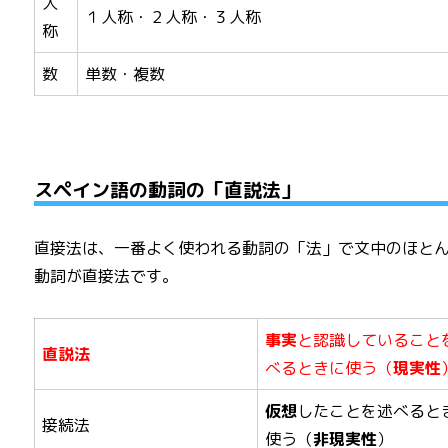
人
１人称・２人称・３人称
称
数
単数・複数
スペイン語の動詞の「直説法」
直接法は、一番よく使われる動詞の「法」で文中のほと
動詞が直接法です。
事実
と認識していること
直説法
べるときに使う（
現実性
仮想
したことを述べると
接続法
使う（
非現実性
）