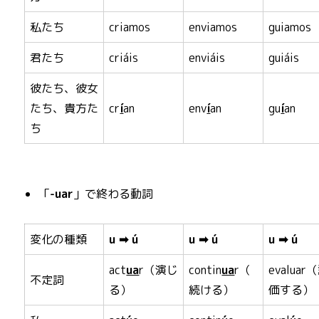
私たち
criamos
enviamos
guiamos
君たち
criáis
enviáis
guiáis
彼たち、彼女
たち、貴方た
cr
í
an
env
í
an
gu
í
an
ち
「
-uar
」で終わる動詞
変化の種類
u ➡ ú
u ➡ ú
u ➡ ú
act
ua
r（演じ
contin
ua
r（
evaluar
不定詞
る）
続ける）
価する）