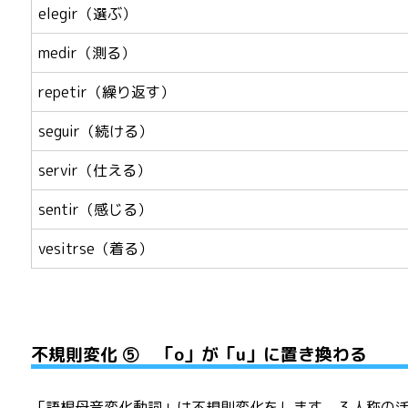
elegir（選ぶ）
medir（測る）
repetir（繰り返す）
seguir（続ける）
servir（仕える）
sentir（感じる）
vesitrse（着る）
不規則変化 ⑤ 「o」が「u」に置き換わる
「語根母音変化動詞」は不規則変化をします。３人称の