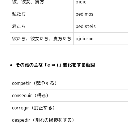
彼、彼女、貴方
p
i
dio
私たち
pedimos
君たち
pedisteis
彼たち、彼女たち、貴方たち
p
i
dieron
その他の主な「e ➡ i」変化をする動詞
competir（競争する）
conseguir（得る）
corregir（訂正する）
despedir（別れの挨拶をする）