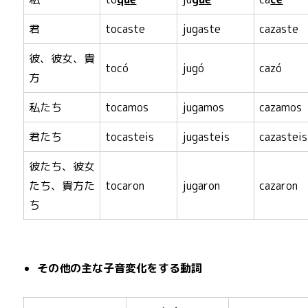
君
tocaste
jugaste
cazaste
彼、彼女、貴
tocó
jugó
cazó
方
私たち
tocamos
jugamos
cazamos
君たち
tocasteis
jugasteis
cazasteis
彼たち、彼女
たち、貴方た
tocaron
jugaron
cazaron
ち
その他の主な子音変化をする動詞