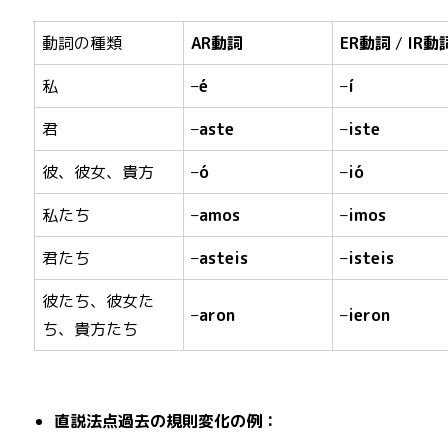
動詞の種類
AR動詞
ER動詞
/
IR動
私
–
é
–
í
君
–
aste
–
iste
彼、彼女、貴方
–
ó
–
ió
私たち
–
amos
–
imos
君たち
–
asteis
–
isteis
彼たち、彼女た
–
aron
–
ieron
ち、貴方たち
直説法点過去の規則変化の例：