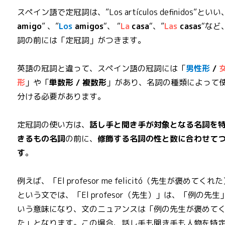
スペイン語で定冠詞は、”Los artículos definidos”といい
amigo
” 、”
Los
amigos
“、 “
La
casa
“、”
Las
casas
“など
詞の前には「定冠詞」がつきます。
英語の冠詞と違って、スペイン語の冠詞には「
男性形
/
形
」や「
単数形 / 複数形
」があり、名詞の種類によって
分ける必要があります。
定冠詞の使い方は、
話し手と聞き手が対象となる名詞を
きるもの名詞
の前に、
修飾する名詞の性と数に合わせて
す
。
例えば、「El profesor me felicitó（先生が褒めてくれ
という文では、「El profesor（先生）」は、「例の先生
いう意味になり、文のニュアンスは「例の先生が褒めて
た」となります。この場合、話し手も聞き手も人物を特