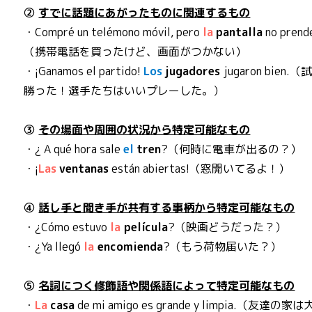
②
すでに話題にあがったものに関連するもの
・Compré un telémono móvil, pero
la
pantalla
no prend
（携帯電話を買ったけど、画面がつかない）
・¡Ganamos el partido!
Los
jugadores
jugaron bien.
勝った！選手たちはいいプレーした。）
③
その場面や周囲の状況から特定可能なもの
・¿ A qué hora sale
el
tren
?（何時に電車が出るの？）
・¡
Las
ventanas
están abiertas!（窓開いてるよ！）
④
話し手と聞き手が共有する事柄から特定可能なもの
・¿Cómo estuvo
la
película
?（映画どうだった？）
・¿Ya llegó
la
encomienda
?（もう荷物届いた？）
⑤
名詞につく修飾語や関係語によって特定可能なもの
・
La
casa
de mi amigo es grande y limpia.（友達の家