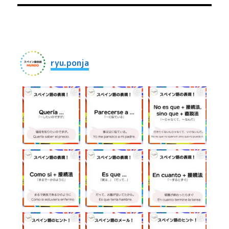
投
ー
稿:
シ
ョ
ryu.ponja
ン