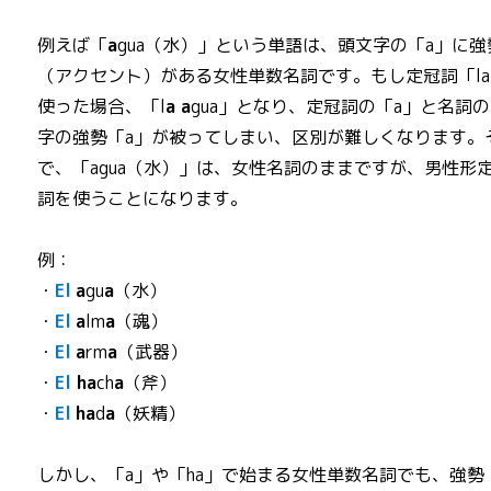
例えば「
a
gua（水）」という単語は、頭文字の「a」に強
（アクセント）がある女性単数名詞です。もし定冠詞「l
使った場合、「l
a a
gua」となり、定冠詞の「a」と名詞
字の強勢「a」が被ってしまい、区別が難しくなります。
で、「agua（水）」は、女性名詞のままですが、男性形
詞を使うことになります。
例：
・
El
a
gu
a
（水）
・
El
a
lm
a
（魂）
・
El
a
rm
a
（武器）
・
El
ha
ch
a
（斧）
・
El
ha
d
a
（妖精）
しかし、「a」や「ha」で始まる女性単数名詞でも、強勢