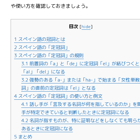
や使い方を確認しておきましょう。
目次
[
hide
]
1
スペイン語の冠詞とは
2
スペイン語の「定冠詞」
3
スペイン語の「定冠詞」の規則
3.1
前置詞の「a」と「de」に定冠詞「el」が結びつくと
「al」「del」になる
3.2
強勢のある「a-」または「ha-」で始まる「女性単
詞」の直前の定冠詞は「el」となる
4
スペイン語の「定冠詞」の使い方と例文
4.1
話し手が「言及する名詞が何を指しているのか」を
手が特定できていると判断したときに定冠詞になる
4.2
名詞が指すものが、特に証明などをしなくても明ら
あるときに定冠詞になる
5
まとめ