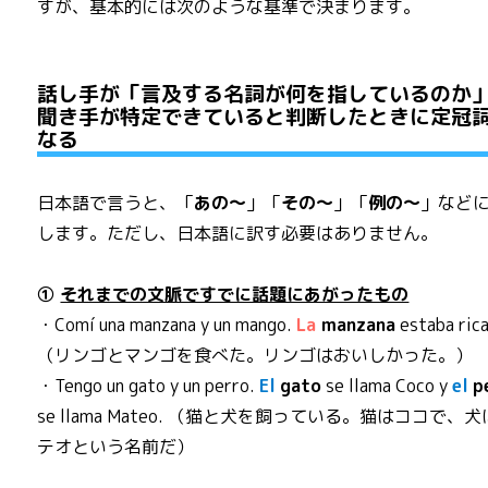
すが、基本的には次のような基準で決まります。
話し手が「言及する名詞が何を指しているのか
聞き手が特定できていると判断したときに定冠
なる
日本語で言うと、「
あの～
」「
その～
」「
例の～
」など
します。ただし、日本語に訳す必要はありません。
①
それまでの文脈ですでに話題にあがったもの
・Comí una manzana y un mango.
La
manzana
estaba rica
（リンゴとマンゴを食べた。リンゴはおいしかった。）
・Tengo un gato y un perro.
El
gato
se llama Coco y
el
p
se llama Mateo. （猫と犬を飼っている。猫はココで、
テオという名前だ）