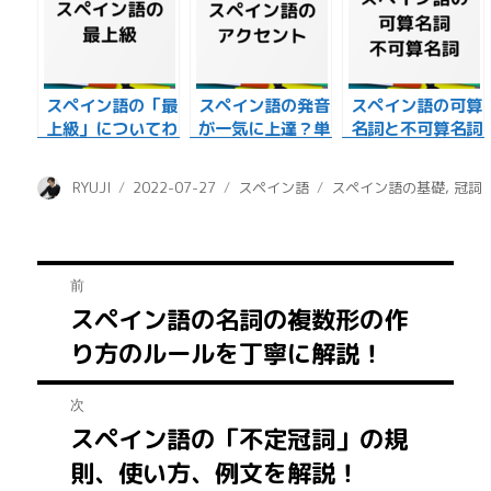
スペイン語の「最
スペイン語の発音
スペイン語の可算
上級」についてわ
が一気に上達？単
名詞と不可算名詞
かりやすく解説し
語のアクセントの
の違いと見分け方
ます！
規則！
を解説！
投
投
カ
タ
RYUJI
2022-07-27
スペイン語
スペイン語の基礎
,
冠詞
稿
稿
テ
グ
者
日:
ゴ
リ
投
ー
前
スペイン語の名詞の複数形の作
前
稿
り方のルールを丁寧に解説！
の
ナ
投
次
稿:
ビ
スペイン語の「不定冠詞」の規
次
ゲ
則、使い方、例文を解説！
の