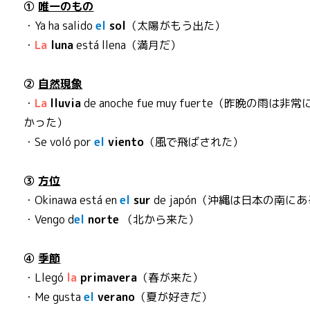
①
唯一のもの
・Ya ha salido
el
sol
（太陽がもう出た）
・
La
luna
está llena（満月だ）
②
自然現象
・
La
lluvia
de anoche fue muy fuerte（昨晩の雨は非常
かった）
・Se voló por
el
viento
（風で飛ばされた）
③
方位
・Okinawa está en
el
sur
de japón（沖縄は日本の南に
・Vengo d
el
norte
（北から来た）
④
季節
・Llegó
la
primavera
（春が来た）
・Me gusta
el
verano
（夏が好きだ）