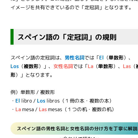
イメージを共有できているので「定冠詞」となります。
スペイン語の「定冠詞」の規則
スペイン語の定冠詞は、
男性名詞
では「
El
（
単数形
）、
Los
（
複数形
）」、
女性名詞
では「
La
（
単数形
）、
Las
（
形
）」となります。
例）単数形 / 複数形
・
El
libro /
Los
libros（１冊の本・複数の本）
・
La
mesa /
Las
mesas（１つの机・複数の机）
スペイン語の男性名詞と女性名詞の分け方を丁寧に解説