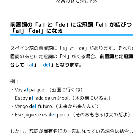
≪合わせて読む↑≫
前置詞の「a」と「de」に定冠詞「el」が結びつ
「al」「del」になる
スペイン語の前置詞に「a」と「de」があります。それら
置詞のあとに定冠詞の「el」がくる場合、
前置詞と定冠
合して「
al
」「
del
」となります
。
例：
・Voy
a
l
parque. （公園に行くね）
・Estoy
a
l
lado de un árbol.（木の横にいるよ）
・Vengo
d
el
futuro.（未来から来たんだ）
・Ese juguete es
d
el
perro.（そのおもちゃは犬のだよ）
しかし、冠詞が固有名詞の一部になっている場合は結合