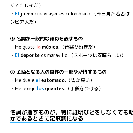
くてキレイだ）
・
El
joven
que vi ayer es colombiano.（昨日見た若者
ンビア人だ）
⑥
名詞が一般的な総称を表すもの
・Me gusta
la
música
.（音楽が好きだ）
・
El
deporte
es maravillo.（スポーツは素晴らしい）
⑦
主語となる人の身体の一部や所持するもの
・Me duele
el
estomago
.（胃が痛い）
・Me pongo
los
guantes
.（手袋をつける）
名詞が指すものが、特に証明などをしなくても
かであるときに定冠詞になる