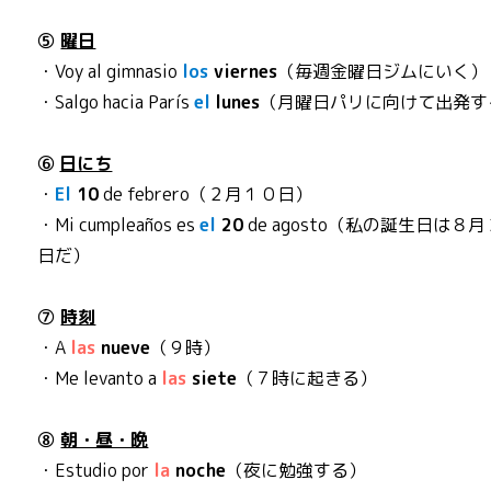
⑤
曜日
・Voy al gimnasio
los
viernes
（毎週金曜日ジムにいく）
・Salgo hacia París
el
lunes
（月曜日パリに向けて出発す
⑥
日にち
・
El
10
de febrero（２月１０日）
・Mi cumpleaños es
el
20
de agosto（私の誕生日は８
日だ）
⑦
時刻
・A
las
nueve
（９時）
・Me levanto a
las
siete
（７時に起きる）
⑧
朝・昼・晩
・Estudio por
la
noche
（夜に勉強する）