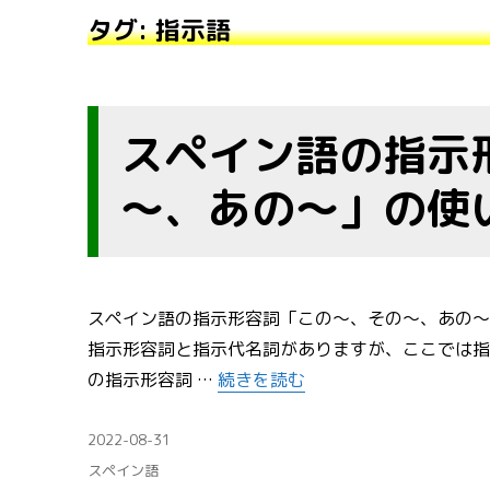
タグ:
指示語
スペイン語の指示
～、あの～」の使
スペイン語の指示形容詞「この～、その～、あの
指示形容詞と指示代名詞がありますが、ここでは指
“スペイン語の指示形容詞「この～
の指示形容詞 …
続きを読む
投
2022-08-31
稿
カ
スペイン語
日: