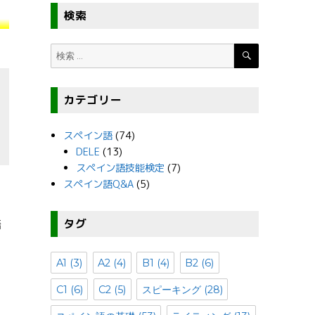
検索
検
検
索
索:
カテゴリー
スペイン語
(74)
DELE
(13)
スペイン語技能検定
(7)
スペイン語Q&A
(5)
、
タグ
語
A1
(3)
A2
(4)
B1
(4)
B2
(6)
C1
(6)
C2
(5)
スピーキング
(28)