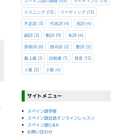
スペイン語の基礎
(53)
ライティング
(13)
リスニング
(13)
リーディング
(13)
不定語
(3)
代名詞
(4)
冠詞
(4)
副詞
(3)
動詞
(9)
名詞
(4)
形容詞
(6)
指示語
(2)
数詞
(5)
最上級
(1)
比較級
(1)
発音
(15)
１級
(2)
２級
(4)
サイトメニュー
代
示
スペイン語学習
スペイン語会話オンラインレッスン
スペイン語Q＆A
お問い合わせ