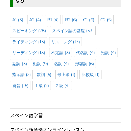
タグ
A1
(3)
A2
(4)
B1
(4)
B2
(6)
C1
(6)
C2
(5)
スピーキング
(28)
スペイン語の基礎
(53)
ライティング
(13)
リスニング
(13)
リーディング
(13)
不定語
(3)
代名詞
(4)
冠詞
(4)
副詞
(3)
動詞
(9)
名詞
(4)
形容詞
(6)
指示語
(2)
数詞
(5)
最上級
(1)
比較級
(1)
発音
(15)
１級
(2)
２級
(4)
スペイン語学習
スペイン語会話オンラインレッスン