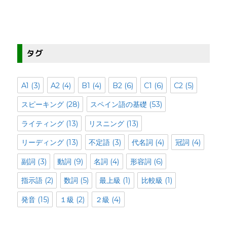
タグ
A1
(3)
A2
(4)
B1
(4)
B2
(6)
C1
(6)
C2
(5)
スピーキング
(28)
スペイン語の基礎
(53)
ライティング
(13)
リスニング
(13)
リーディング
(13)
不定語
(3)
代名詞
(4)
冠詞
(4)
副詞
(3)
動詞
(9)
名詞
(4)
形容詞
(6)
指示語
(2)
数詞
(5)
最上級
(1)
比較級
(1)
発音
(15)
１級
(2)
２級
(4)